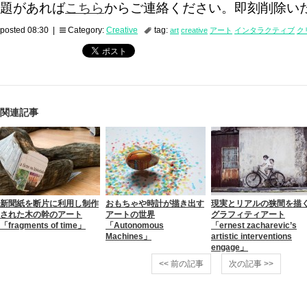
題があれば
こちら
からご連絡ください。即刻削除い
posted 08:30 |
Category:
Creative
tag:
art
creative
アート
インタラクティブ
ク
関連記事
新聞紙を断片に利用し制作
おもちゃや時計が描き出す
現実とリアルの狭間を描
された木の幹のアート
アートの世界
グラフィティアート
「fragments of time」
「Autonomous
「ernest zacharevic’s
Machines」
artistic interventions
engage」
<< 前の記事
次の記事 >>