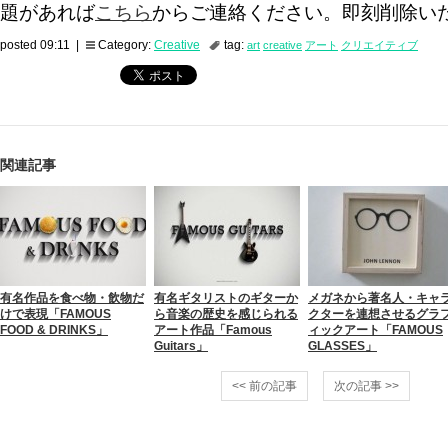
題があれば
こちら
からご連絡ください。即刻削除い
posted 09:11 |
Category:
Creative
tag:
art
creative
アート
クリエイティブ
関連記事
有名作品を食べ物・飲物だ
有名ギタリストのギターか
メガネから著名人・キャ
けで表現「FAMOUS
ら音楽の歴史を感じられる
クターを連想させるグラ
FOOD & DRINKS」
アート作品「Famous
ィックアート「FAMOUS
Guitars」
GLASSES」
<< 前の記事
次の記事 >>