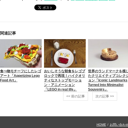
関連記事
食べ物モチーフにしたレゴ
おいしそうな朝食をレゴブ
世界のランドマークを模
アート「Appetizing Lego
ロックで再現！ハイクオリ
たクリエイティブコレク
Food Art」
ティなストップモーショ
ョン「Iconic Landmarks
ン・アニメーション
Turned Into Minimalist
「LEGO in real life」
Souvenirs」
<< 前の記事
次の記事 >>
HOME
/
お問い合わ