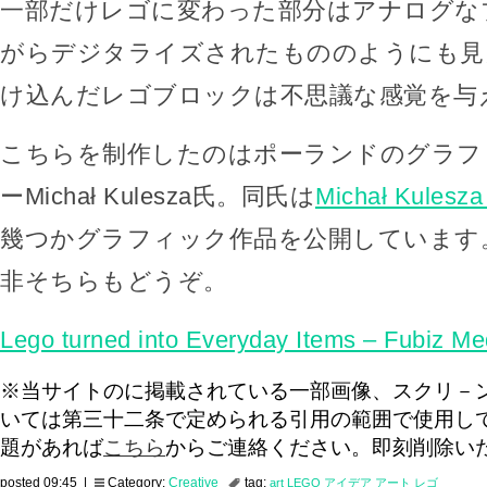
一部だけレゴに変わった部分はアナログな
がらデジタライズされたもののようにも見
け込んだレゴブロックは不思議な感覚を与
こちらを制作したのはポーランドのグラフ
ーMichał Kulesza氏。同氏は
Michał Kulesza
幾つかグラフィック作品を公開しています
非そちらもどうぞ。
Lego turned into Everyday Items – Fubiz Me
※当サイトのに掲載されている一部画像、スクリ－
いては第三十二条で定められる引用の範囲で使用し
題があれば
こちら
からご連絡ください。即刻削除い
posted 09:45 |
Category:
Creative
tag:
art
LEGO
アイデア
アート
レゴ