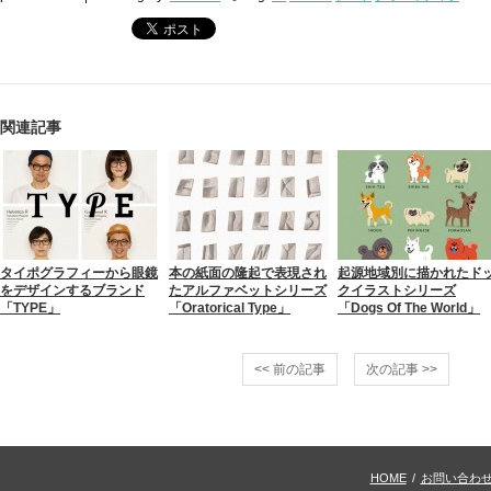
関連記事
タイポグラフィーから眼鏡
本の紙面の隆起で表現され
起源地域別に描かれたド
をデザインするブランド
たアルファベットシリーズ
クイラストシリーズ
「TYPE」
「Oratorical Type」
「Dogs Of The World」
<< 前の記事
次の記事 >>
HOME
/
お問い合わ