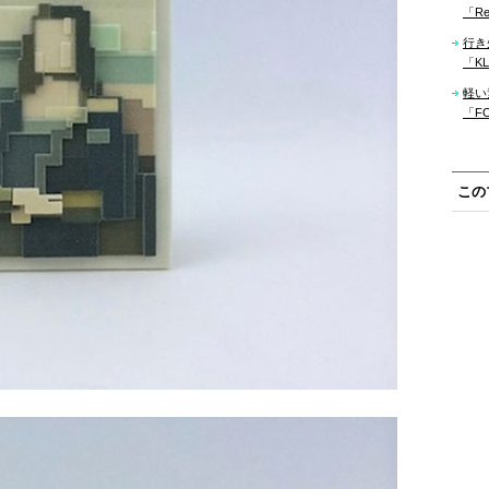
「Re
行き
「KLM
軽い
「F
この