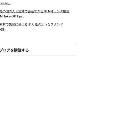
:ease」
先の国の人と空港で会話できる KLMオランダ航空
 Take-Off Tips」
素材で気軽に使える 折り紙のようなスタンド
ODI」
ブログを購読する