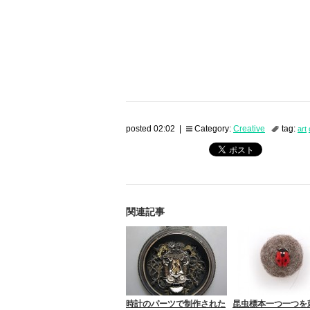
posted 02:02 |
Category:
Creative
tag:
art
関連記事
時計のパーツで制作された
昆虫標本一つ一つを