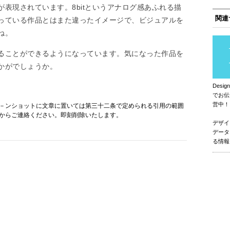
表現されています。8bitというアナログ感あふれる描
関連
っている作品とはまた違ったイメージで、ビジュアルを
ね。
ることができるようになっています。気になった作品を
かがでしょうか。
Des
でお伝
営中！
－ンショットに文章に置いては第三十二条で定められる引用の範囲
からご連絡ください。即刻削除いたします。
デザイ
データ
る情報