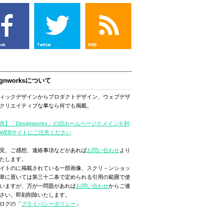
ignworksについて
ィックデザインからプロダクトデザイン、ウェブデザ
クリエイティブな事なら何でも掲載。
意】「Designworks」の旧ホームページドメインを利
WEBサイトにご注意ください
見、ご感想、連絡事項などがあれば
お問い合わせ
より
たします。
イトのに掲載されている一部画像、スクリ－ンショッ
章に置いては第三十二条で定められる引用の範囲で使
いますが、万が一問題があれば
お問い合わせ
からご連
さい。即刻削除いたします。
ログの「
プライバシーポリシー
」