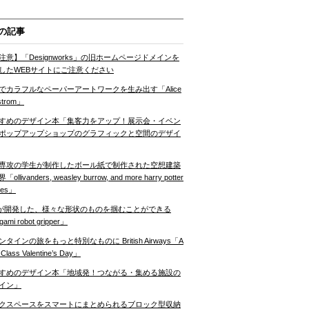
の記事
注意】「Designworks」の旧ホームページドメインを
したWEBサイトにご注意ください
でカラフルなペーパーアートワークを生み出す「Alice
strom」
すめのデザイン本「集客力をアップ！展示会・イベン
ポップアップショップのグラフィックと空間のデザイ
専攻の学生が制作したボール紙で制作された空想建築
ollivanders, weasley burrow, and more harry potter
nes」
Tが開発した、様々な形状のものを掴むことができる
gami robot gripper」
ンタインの旅をもっと特別なものに British Airways「A
t Class Valentine’s Day」
すめのデザイン本「地域発！つながる・集める施設の
イン」
クスペースをスマートにまとめられるブロック型収納