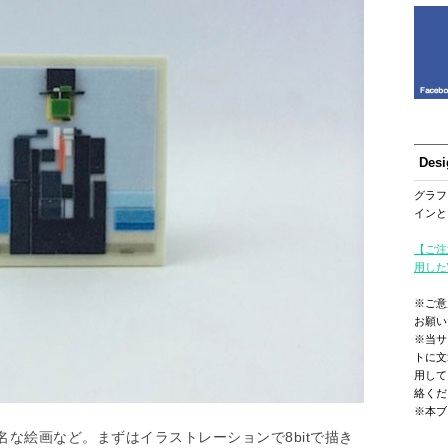
Des
グラフ
インと
【ご注
用した
※ご意
お願い
※当サ
トに文
用して
絡くだ
※本ブ
な絵画など。まずはイラストレーションで8bitで描き