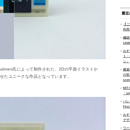
最近
【ご
利用
繊細
Lind
おす
ト・
ン」
ac Budmen氏によって制作された、2Dの平面イラストか
建築
の世界「
させたユニークな作品となっています。
sce
MI
「ori
バレ
Firs
おす
デザ
ワー