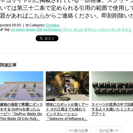
※当サイトのに掲載されている一部画像、スクリ－
いては第三十二条で定められる引用の範囲で使用し
題があれば
こちら
からご連絡ください。即刻削除い
posted 09:00 |
Category:
Creative
tag:
art
dance
design
LED
performance
アート
ダンス
デザイン
パフォーマンス
ライト
関連記事
建物の側面で華麗にダンス
球体にロボットが描くアー
スイーツの世界の中で活
をする GoProを使ったム
ト その工程までも味わう
する人々を描いたミニチ
ービー「GoPro: Waltz On
インスタレーション
アアート
The Walls Of City Hall」
「Spheres of Influence」
<< 前の記事
次の記事 >>