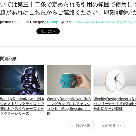
いては第三十二条で定められる引用の範囲で使用し
題があれば
こちら
からご連絡ください。即刻削除い
posted 05:33 |
Category:
Pickup
tag:
creative
design
Designworks
クリエイテ
関連記事
WeeklyDesignNews（N.69）
WeeklyDesignNews（N.34）
WeeklyDesignNews（N
ジオメトリックテイストで
「マグカップにもファッシ
バレリーナの手足が秒針
描かれたスタウォーズキャ
ョンを「Mug Sweater」」
分針になった時計
ラクターシリーズ
他
<< 前の記事
次の記事 >>