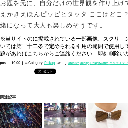
お題を元に、自分だけの世界観を作り上げ
えかきえほんピッピとタッタ ここはどこ
緒になって大人も楽しめそうです。
※当サイトのに掲載されている一部画像、スクリ－
いては第三十二条で定められる引用の範囲で使用し
題があれば
こちら
からご連絡ください。即刻削除い
posted 10:00 |
Category:
Pickup
tag:
creative
design
Designworks
クリエイテ
関連記事