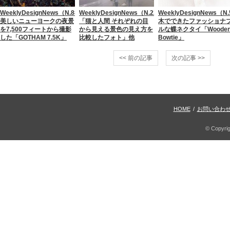
WeeklyDesignNews（N.88）
WeeklyDesignNews（N.22）
WeeklyDesignNews（N
美しいニューヨークの夜景
「猫と人間 それぞれの目
木でできたファッショナ
を7,500フィートから撮影
から見える景色の見え方を
ルな蝶ネクタイ「Woode
した「GOTHAM 7.5K」
比較したフォト」他
Bowtie」
<< 前の記事
次の記事 >>
HOME
/
お問い合わ
© Copyri