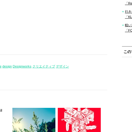
「Re
行き
「KLM
軽い
「F
この
ve
design
Designworks
クリエイティブ
デザイン