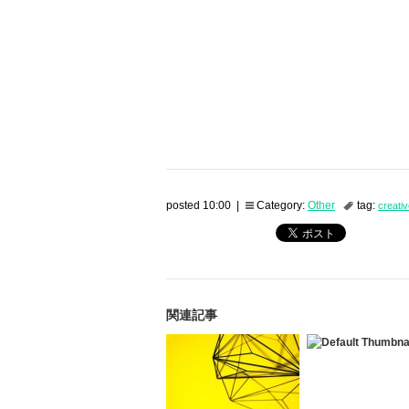
posted 10:00 |
Category:
Other
tag:
creati
関連記事