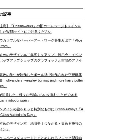
の記事
注意】「Designworks」の旧ホームページドメインを
したWEBサイトにご注意ください
でカラフルなペーパーアートワークを生み出す「Alice
strom」
すめのデザイン本「集客力をアップ！展示会・イベン
ポップアップショップのグラフィックと空間のデザイ
専攻の学生が制作したボール紙で制作された空想建築
ollivanders, weasley burrow, and more harry potter
nes」
Tが開発した、様々な形状のものを掴むことができる
gami robot gripper」
ンタインの旅をもっと特別なものに British Airways「A
t Class Valentine’s Day」
すめのデザイン本「地域発！つながる・集める施設の
イン」
クスペースをスマートにまとめられるブロック型収納