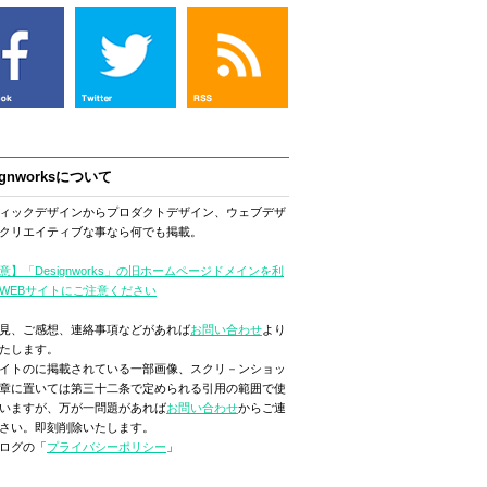
ignworksについて
ィックデザインからプロダクトデザイン、ウェブデザ
クリエイティブな事なら何でも掲載。
意】「Designworks」の旧ホームページドメインを利
WEBサイトにご注意ください
見、ご感想、連絡事項などがあれば
お問い合わせ
より
たします。
イトのに掲載されている一部画像、スクリ－ンショッ
章に置いては第三十二条で定められる引用の範囲で使
いますが、万が一問題があれば
お問い合わせ
からご連
さい。即刻削除いたします。
ログの「
プライバシーポリシー
」