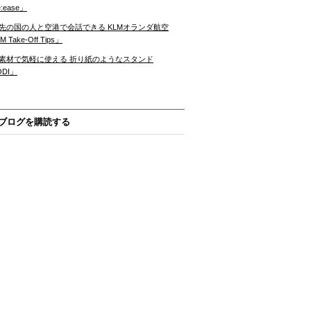
:ease」
先の国の人と空港で会話できる KLMオランダ航空
 Take-Off Tips」
素材で気軽に使える 折り紙のようなスタンド
ODI」
ブログを購読する