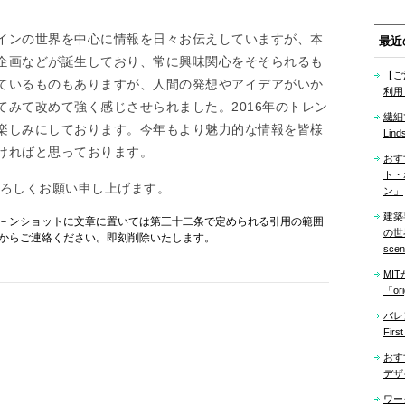
インの世界を中心に情報を日々お伝えしていますが、本
最近
企画などが誕生しており、常に興味関心をそそられるも
【ご
ているものもありますが、人間の発想やアイデアがいか
利用
みて改めて強く感じさせられました。2016年のトレン
繊細
楽しみにしております。今年もより魅力的な情報を皆様
Lind
ければと思っております。
おす
ト・
うぞよろしくお願い申し上げます。
ン」
建築
－ンショットに文章に置いては第三十二条で定められる引用の範囲
の世界「
からご連絡ください。即刻削除いたします。
sce
MI
「ori
バレ
Firs
おす
デザ
ワー