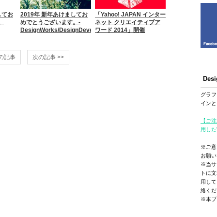
してお
2019年 新年あけましてお
「Yahoo! JAPAN インター
。
めでとうございます。-
ネット クリエイティブア
DesignWorks/DesignDevelop
ワード 2014」開催
前の記事
次の記事 >>
Des
グラフ
インと
【ご注
用した
※ご意
お願い
※当サ
トに文
用して
絡くだ
※本ブ