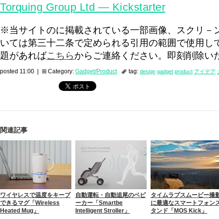
Torquing Group Ltd — Kickstarter
※当サイトのに掲載されている一部画像、スクリ－
いては第三十二条で定められる引用の範囲で使用し
題があれば
こちら
からご連絡ください。即刻削除い
posted 11:00 |
Category:
Gadget/Product
tag:
design
gadget
product
アイデア
関連記事
ワイヤレスで温度をキープ
自動運転・自動追尾のベビ
タイムラプスムービー撮
できるマグ「Wireless
ーカー「Smartbe
に最適なスマートフォン
Heated Mug」
Intelligent Stroller」
タンド「MOS Kick」