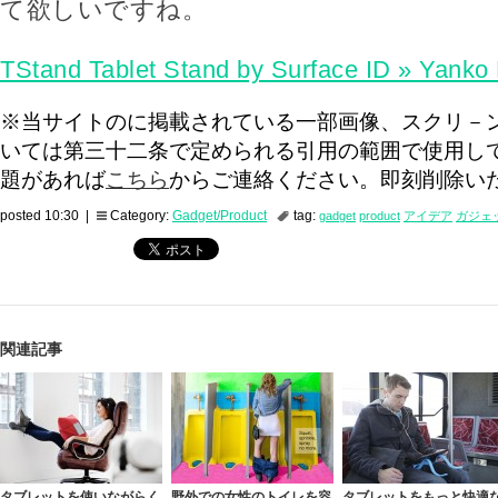
て欲しいですね。
TStand Tablet Stand by Surface ID » Yanko
※当サイトのに掲載されている一部画像、スクリ－
いては第三十二条で定められる引用の範囲で使用し
題があれば
こちら
からご連絡ください。即刻削除い
posted 10:30 |
Category:
Gadget/Product
tag:
gadget
product
アイデア
ガジェ
関連記事
タブレットを使いながらく
野外での女性のトイレを容
タブレットをもっと快適