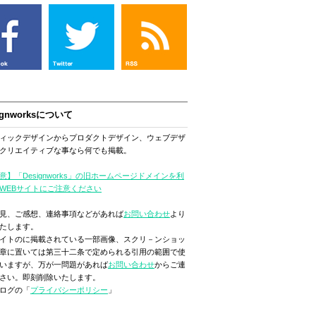
ignworksについて
ィックデザインからプロダクトデザイン、ウェブデザ
クリエイティブな事なら何でも掲載。
意】「Designworks」の旧ホームページドメインを利
WEBサイトにご注意ください
見、ご感想、連絡事項などがあれば
お問い合わせ
より
たします。
イトのに掲載されている一部画像、スクリ－ンショッ
章に置いては第三十二条で定められる引用の範囲で使
いますが、万が一問題があれば
お問い合わせ
からご連
さい。即刻削除いたします。
ログの「
プライバシーポリシー
」