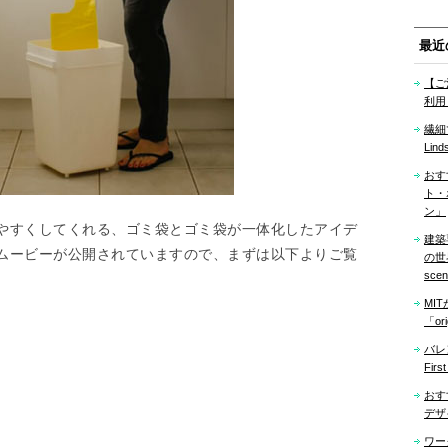
最近
【ご
利用
繊細
Lind
おす
ト・
ン」
やすくしてくれる、ゴミ袋とゴミ袋が一体化したアイデ
建築
ムービーが公開されていますので、まずは以下よりご覧
の世界「
sce
MI
「ori
バレ
Firs
おす
デザ
ワー