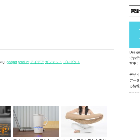
関連
Des
でお伝
tag:
gadget
product
アイデア
ガジェット
プロダクト
営中！
デザイ
データ
る情報