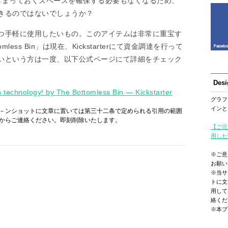
しまっておくスペースを確保する必要もなくなるため、
きるのではないでしょうか？
つ手軽に使用したいもの。このアイテムは非常に重宝す
less Bin」は現在、Kickstarterにて資金調達を行って
いという方は一度、以下公式ページにて詳細をチェック
Des
h technology! by The Bottomless Bin — Kickstarter
グラフ
インと
－ンショットに文章に置いては第三十二条で定められる引用の範囲
からご連絡ください。即刻削除いたします。
【ご注
用した
※ご意
お願い
※当サ
トに文
用して
絡くだ
※本ブ