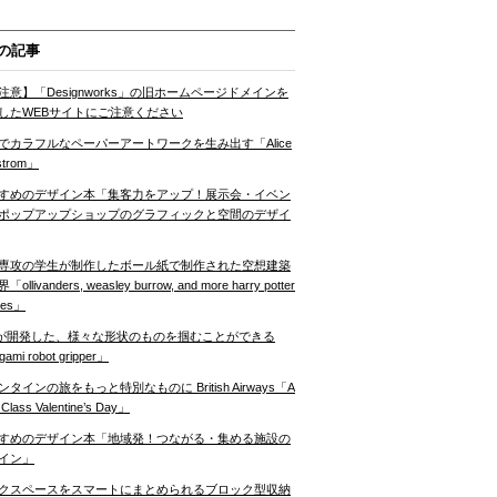
の記事
注意】「Designworks」の旧ホームページドメインを
したWEBサイトにご注意ください
でカラフルなペーパーアートワークを生み出す「Alice
strom」
すめのデザイン本「集客力をアップ！展示会・イベン
ポップアップショップのグラフィックと空間のデザイ
専攻の学生が制作したボール紙で制作された空想建築
ollivanders, weasley burrow, and more harry potter
nes」
Tが開発した、様々な形状のものを掴むことができる
gami robot gripper」
ンタインの旅をもっと特別なものに British Airways「A
t Class Valentine’s Day」
すめのデザイン本「地域発！つながる・集める施設の
イン」
クスペースをスマートにまとめられるブロック型収納