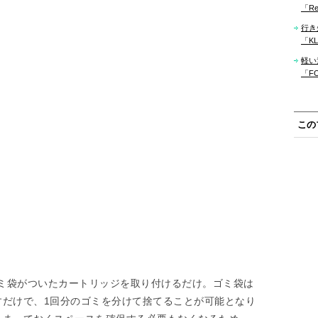
「Re
行き
「KLM
軽い
「F
この
ミ袋がついたカートリッジを取り付けるだけ。ゴミ袋は
すだけで、1回分のゴミを分けて捨てることが可能となり