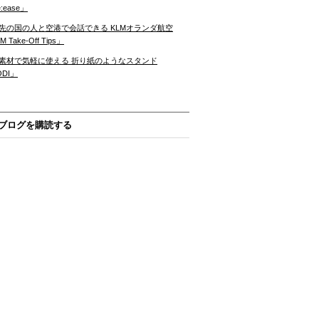
:ease」
先の国の人と空港で会話できる KLMオランダ航空
 Take-Off Tips」
素材で気軽に使える 折り紙のようなスタンド
ODI」
ブログを購読する