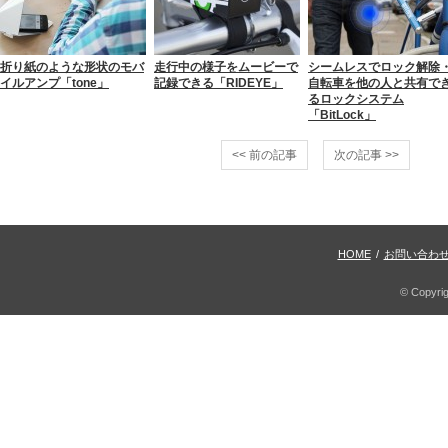
折り紙のような形状のモバ
走行中の様子をムービーで
シームレスでロック解除
イルアンプ「tone」
記録できる「RIDEYE」
自転車を他の人と共有で
るロックシステム
「BitLock」
<< 前の記事
次の記事 >>
HOME
/
お問い合わ
© Copyri