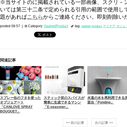
※当サイトのに掲載されている一部画像、スクリ－
いては第三十二条で定められる引用の範囲で使用し
題があれば
こちら
からご連絡ください。即刻削除い
posted 08:57 |
Category:
Gadget/Product
tag:
gadget
product
アイデア
ガジェ
関連記事
スプレー缶のフタを使った
スティック状のスパイスが
水道の水を再利用できる
オブジェアート
簡単に生成できるマシン
面台「Ponding」
「CANLOVE SPRAY
「E-seasoner」
BOUQUET」
<< 前の記事
次の記事 >>