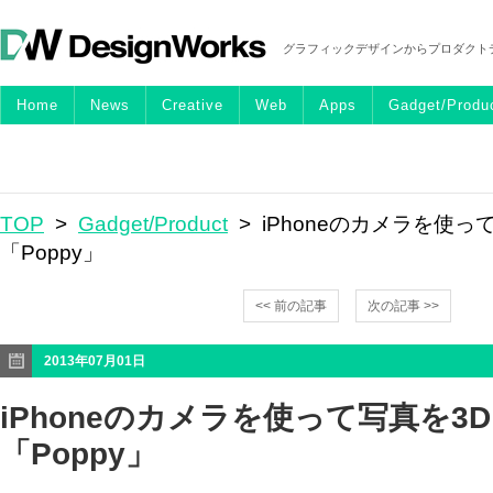
グラフィックデザインからプロダクト
Home
News
Creative
Web
Apps
Gadget/Produ
TOP
>
Gadget/Product
> iPhoneのカメラを使っ
「Poppy」
<< 前の記事
次の記事 >>
2013年07月01日
iPhoneのカメラを使って写真を3
「Poppy」