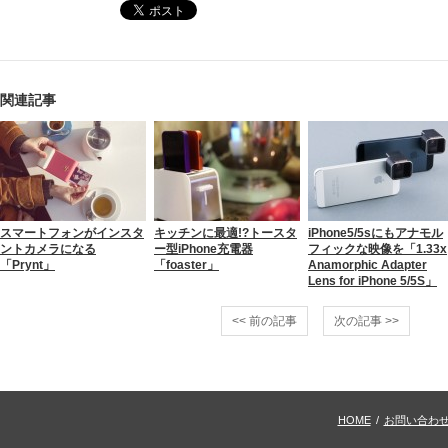
関連記事
スマートフォンがインスタ
キッチンに最適!?トースタ
iPhone5/5sにもアナモル
ントカメラになる
ー型iPhone充電器
フィックな映像を「1.33x
「Prynt」
「foaster」
Anamorphic Adapter
Lens for iPhone 5/5S」
<< 前の記事
次の記事 >>
HOME
/
お問い合わ