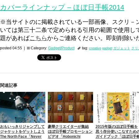
カバーラインナップ – ほぼ日手帳2014
※当サイトのに掲載されている一部画像、スクリ－
いては第三十二条で定められる引用の範囲で使用し
題があれば
こちら
からご連絡ください。即刻削除い
posted 04:55 |
Category:
Gadget/Product
tag:
creative
gadget
ガジェット
クリ
関連記事
おもいっきりジャンプして
豪華クリエイターが集結
2015年版のほぼ日手帳を
ジャケットをゲットしよう
ほぼ日手帳プロモーション
思う存分使いこなすため
The North Face「Never
ビデオ「Hobonichi
ガイドブック「ほぼ日手