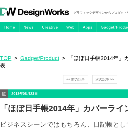
グラフィックデザインからプロダクト
Home
News
Creative
Web
Apps
Gadget/Produ
TOP
>
Gadget/Product
> 「ほぼ日手帳2014年
表
<< 前の記事
次の記事 >>
2013年08月23日
「ほぼ日手帳2014年」カバーライ
ビジネスシーンではもちろん、日記帳とし