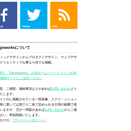
ignworksについて
ィックデザインからプロダクトデザイン、ウェブデザ
クリエイティブな事なら何でも掲載。
意】「Designworks」の旧ホームページドメインを利
WEBサイトにご注意ください
見、ご感想、連絡事項などがあれば
お問い合わせ
より
たします。
イトのに掲載されている一部画像、スクリ－ンショッ
章に置いては第三十二条で定められる引用の範囲で使
いますが、万が一問題があれば
お問い合わせ
からご連
さい。即刻削除いたします。
ログの「
プライバシーポリシー
」