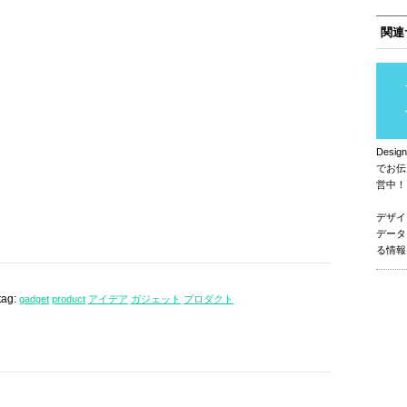
関連
Des
でお伝
営中！
デザイ
データ
る情報
tag:
gadget
product
アイデア
ガジェット
プロダクト