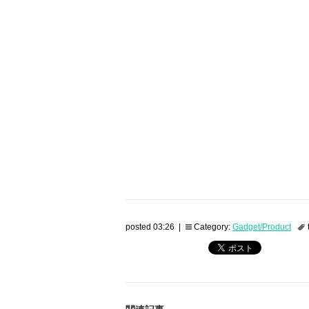
posted 03:26 |
Category:
Gadget/Product