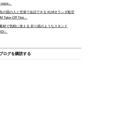
:ease」
先の国の人と空港で会話できる KLMオランダ航空
 Take-Off Tips」
素材で気軽に使える 折り紙のようなスタンド
ODI」
ブログを購読する