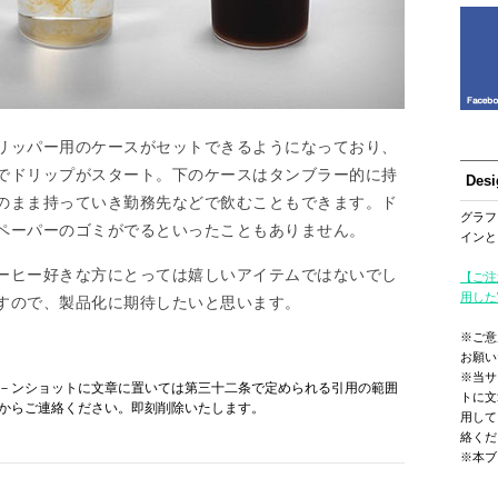
リッパー用のケースがセットできるようになっており、
でドリップがスタート。下のケースはタンブラー的に持
Des
のまま持っていき勤務先などで飲むこともできます。ド
グラフ
ペーパーのゴミがでるといったこともありません。
インと
ーヒー好きな方にとっては嬉しいアイテムではないでし
【ご注
用した
すので、製品化に期待したいと思います。
※ご意
お願い
※当サ
－ンショットに文章に置いては第三十二条で定められる引用の範囲
トに文
からご連絡ください。即刻削除いたします。
用して
絡くだ
※本ブ