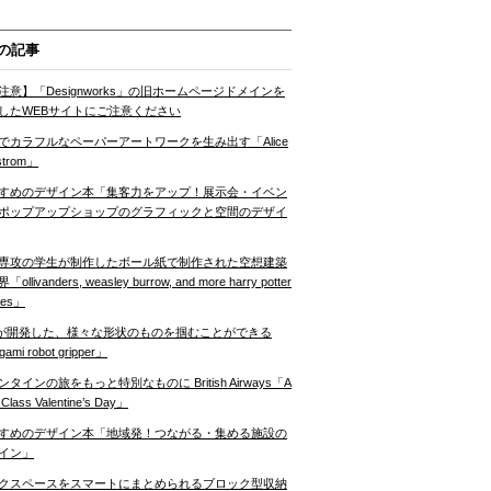
の記事
注意】「Designworks」の旧ホームページドメインを
したWEBサイトにご注意ください
でカラフルなペーパーアートワークを生み出す「Alice
strom」
すめのデザイン本「集客力をアップ！展示会・イベン
ポップアップショップのグラフィックと空間のデザイ
専攻の学生が制作したボール紙で制作された空想建築
ollivanders, weasley burrow, and more harry potter
nes」
Tが開発した、様々な形状のものを掴むことができる
gami robot gripper」
ンタインの旅をもっと特別なものに British Airways「A
t Class Valentine’s Day」
すめのデザイン本「地域発！つながる・集める施設の
イン」
クスペースをスマートにまとめられるブロック型収納