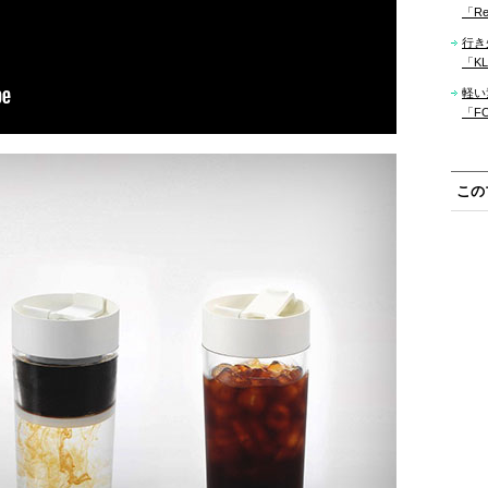
「Re
行き
「KLM
軽い
「F
この