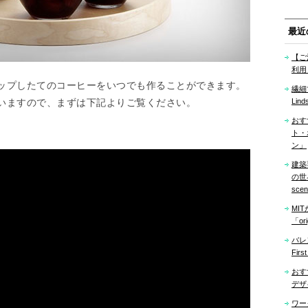
最近
【ご
利用
ップしたてのコーヒーをいつでも作ることができます。
繊細
いますので、まずは下記よりご覧ください。
Lind
おす
ト・
ン」
建築
の世界「
sce
MI
「ori
バレ
Firs
おす
デザ
ワー