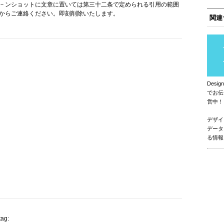
－ンショットに文章に置いては第三十二条で定められる引用の範囲
からご連絡ください。即刻削除いたします。
関連
Des
でお伝
営中！
デザイ
データ
る情報
tag: