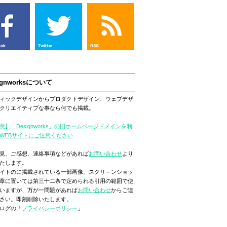
ignworksについて
ィックデザインからプロダクトデザイン、ウェブデザ
クリエイティブな事なら何でも掲載。
意】「Designworks」の旧ホームページドメインを利
WEBサイトにご注意ください
見、ご感想、連絡事項などがあれば
お問い合わせ
より
たします。
イトのに掲載されている一部画像、スクリ－ンショッ
章に置いては第三十二条で定められる引用の範囲で使
いますが、万が一問題があれば
お問い合わせ
からご連
さい。即刻削除いたします。
ログの「
プライバシーポリシー
」