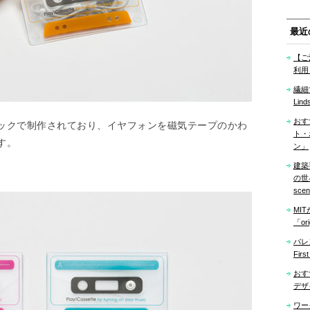
最近
【ご
利用
繊細
Lind
おす
ックで制作されており、イヤフォンを磁気テープのかわ
ト・
す。
ン」
建築
の世界「
sce
MI
「ori
バレ
Firs
おす
デザ
ワー