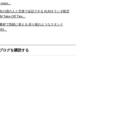
:ease」
先の国の人と空港で会話できる KLMオランダ航空
 Take-Off Tips」
素材で気軽に使える 折り紙のようなスタンド
ODI」
ブログを購読する