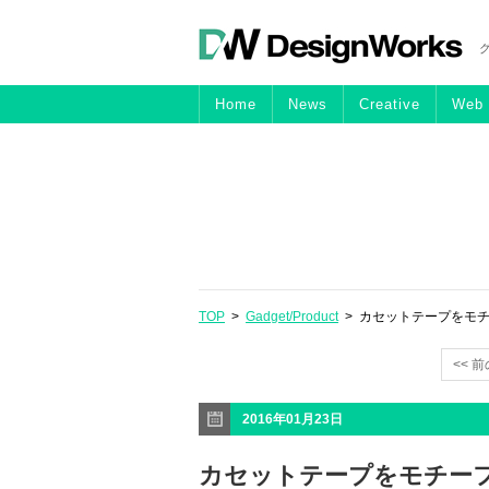
Home
News
Creative
Web
TOP
>
Gadget/Product
> カセットテープをモチーフに
<< 
2016年01月23日
カセットテープをモチー