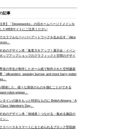
の記事
注意】「Designworks」の旧ホームページドメインを
したWEBサイトにご注意ください
でカラフルなペーパーアートワークを生み出す「Alice
strom」
すめのデザイン本「集客力をアップ！展示会・イベン
ポップアップショップのグラフィックと空間のデザイ
専攻の学生が制作したボール紙で制作された空想建築
ollivanders, weasley burrow, and more harry potter
nes」
Tが開発した、様々な形状のものを掴むことができる
gami robot gripper」
ンタインの旅をもっと特別なものに British Airways「A
t Class Valentine’s Day」
すめのデザイン本「地域発！つながる・集める施設の
イン」
クスペースをスマートにまとめられるブロック型収納