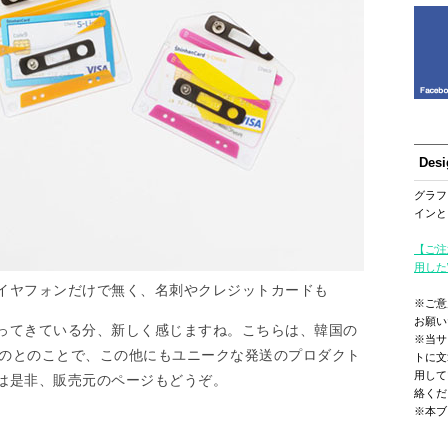
Des
グラフ
インと
【ご注
用した
イヤフォンだけで無く、名刺やクレジットカードも
※ご意
お願い
ってきている分、新しく感じますね。こちらは、韓国の
※当サ
のとのことで、この他にもユニークな発送のプロダクト
トに文
用して
は是非、販売元のページもどうぞ。
絡くだ
※本ブ