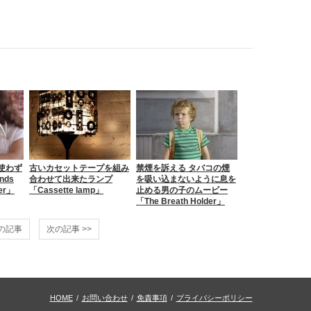
使わず
古いカセットテープを組み
禁煙を訴える タバコの煙
nds
合わせて出来たランプ
を吸い込まないように息を
der」
「Cassette lamp」
止める男の子のムービー
「The Breath Holder」
前の記事
次の記事 >>
HOME
/
お問い合わせ
/
免責事項
/
プライバシーポリシー