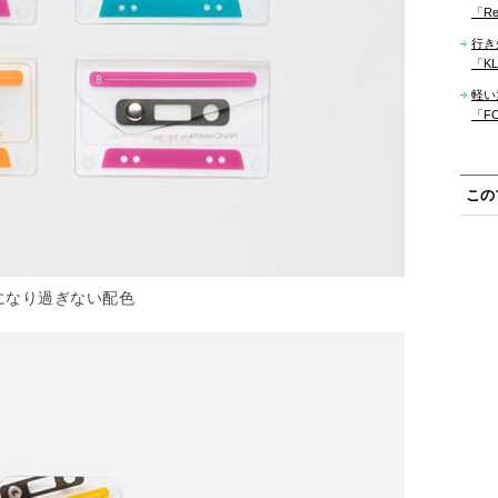
「Re
行き
「KLM
軽い
「F
この
になり過ぎない配色