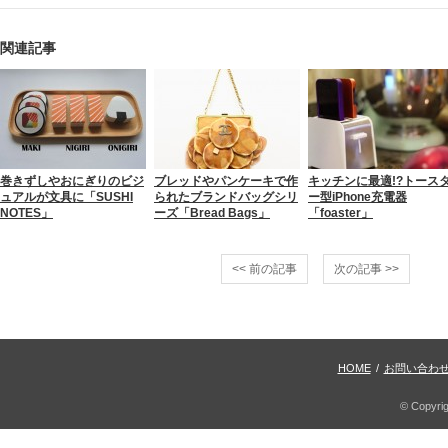
関連記事
巻きずしやおにぎりのビジ
ブレッドやパンケーキで作
キッチンに最適!?トース
ュアルが文具に「SUSHI
られたブランドバッグシリ
ー型iPhone充電器
NOTES」
ーズ「Bread Bags」
「foaster」
<< 前の記事
次の記事 >>
HOME
/
お問い合わ
© Copyri