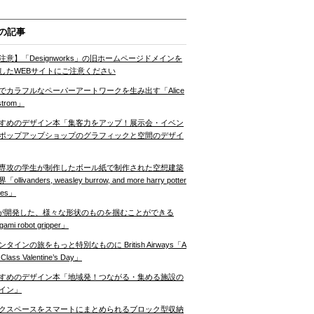
の記事
注意】「Designworks」の旧ホームページドメインを
したWEBサイトにご注意ください
でカラフルなペーパーアートワークを生み出す「Alice
strom」
すめのデザイン本「集客力をアップ！展示会・イベン
ポップアップショップのグラフィックと空間のデザイ
専攻の学生が制作したボール紙で制作された空想建築
ollivanders, weasley burrow, and more harry potter
nes」
Tが開発した、様々な形状のものを掴むことができる
gami robot gripper」
ンタインの旅をもっと特別なものに British Airways「A
t Class Valentine’s Day」
すめのデザイン本「地域発！つながる・集める施設の
イン」
クスペースをスマートにまとめられるブロック型収納