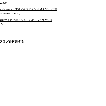
:ease」
先の国の人と空港で会話できる KLMオランダ航空
 Take-Off Tips」
素材で気軽に使える 折り紙のようなスタンド
ODI」
ブログを購読する