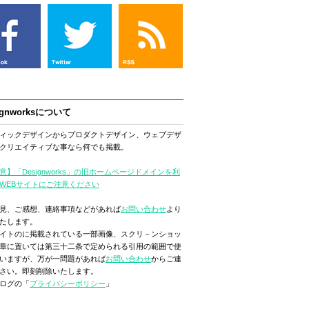
ignworksについて
ィックデザインからプロダクトデザイン、ウェブデザ
クリエイティブな事なら何でも掲載。
意】「Designworks」の旧ホームページドメインを利
WEBサイトにご注意ください
見、ご感想、連絡事項などがあれば
お問い合わせ
より
たします。
イトのに掲載されている一部画像、スクリ－ンショッ
章に置いては第三十二条で定められる引用の範囲で使
いますが、万が一問題があれば
お問い合わせ
からご連
さい。即刻削除いたします。
ログの「
プライバシーポリシー
」