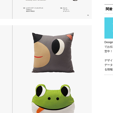
関連
Des
でお伝
営中！
デザイ
データ
る情報