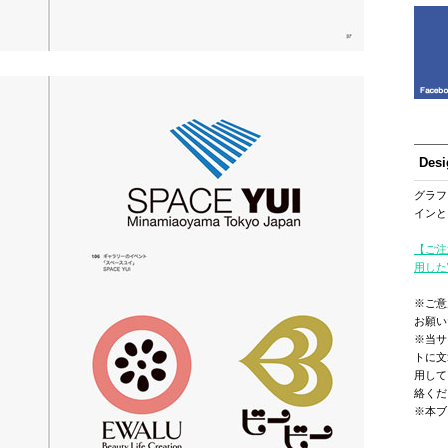
Des
グラフ
インと
【ご注
用した
※ご意
お願い
※当サ
トに文
用して
絡くだ
※本ブ