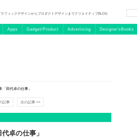
グラフィックデザインからプロダクトデザインまでクリエイティブBLOG
Apps
Gadget/Product
Advertising
Designer'sBooks
本「田代卓の仕事」
前の記事
次の記事 >>
田代卓の仕事」