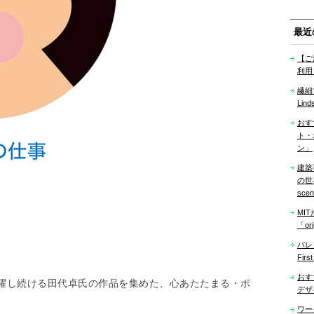
最近
【ご
利用
繊細
Lind
おす
ト・
ン」
建築
の世界「
sce
MI
「ori
バレ
Firs
おす
躍し続ける田代卓氏の作品を集めた、心あたたまる・ポ
デザ
ワー