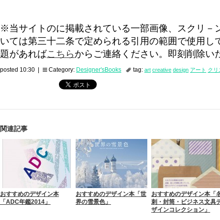
※当サイトのに掲載されている一部画像、スクリ－
いては第三十二条で定められる引用の範囲で使用し
題があれば
こちら
からご連絡ください。即刻削除い
posted 10:30 |
Category:
Designer'sBooks
tag:
art
creative
design
アート
クリ
関連記事
おすすめのデザイン本
おすすめのデザイン本「世
おすすめのデザイン本「
「ADC年鑑2014」
界の雪景色」
刺・封筒・ビジネス文具
ザインコレクション」