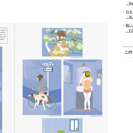
「Re
行き
「KLM
軽い
「F
この