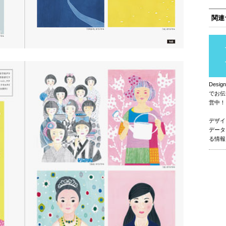
関連
Des
でお伝
営中！
デザイ
データ
る情報