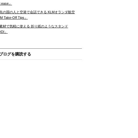
:ease」
先の国の人と空港で会話できる KLMオランダ航空
 Take-Off Tips」
素材で気軽に使える 折り紙のようなスタンド
ODI」
ブログを購読する