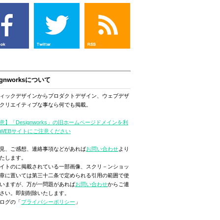
ignworksについて
ィックデザインからプロダクトデザイン、ウェブデザ
クリエイティブな事なら何でも掲載。
意】「Designworks」の旧ホームページドメインを利
WEBサイトにご注意ください
見、ご感想、連絡事項などがあれば
お問い合わせ
より
たします。
イトのに掲載されている一部画像、スクリ－ンショッ
章に置いては第三十二条で定められる引用の範囲で使
いますが、万が一問題があれば
お問い合わせ
からご連
さい。即刻削除いたします。
ログの「
プライバシーポリシー
」