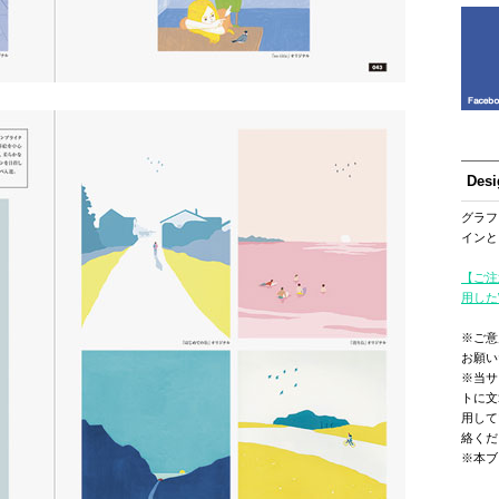
Des
グラフ
インと
【ご注
用した
※ご意
お願い
※当サ
トに文
用して
絡くだ
※本ブ