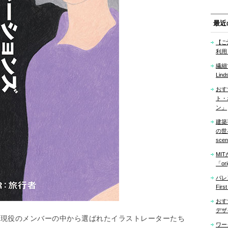
最近
【ご
利用
繊細
Lind
おす
ト・
ン」
建築
の世界「
sce
MI
「ori
バレ
Firs
おす
デザ
や現役のメンバーの中から選ばれたイラストレーターたち
ワー