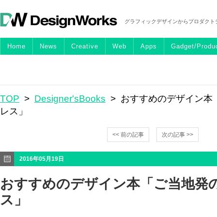
グラフィックデザインからプロダクト
Home
News
Creative
Web
Apps
Gadget/Produ
TOP
>
Designer'sBooks
> おすすめのデザイン本
レス」
<< 前の記事
次の記事 >>
2016年05月19日
おすすめのデザイン本「ご当地発
ス」