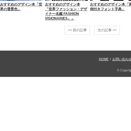
おすすめのデザイン本「世
おすすめのデザイン本
おすすめのデザイン本「
界の雪景色」
「世界ファッション・デザ
例付きフォント字典」
イナー名鑑 FASHION
VISIONARIES」」
<< 前の記事
次の記事 >>
HOME
/
お問い合わ
© Copyri