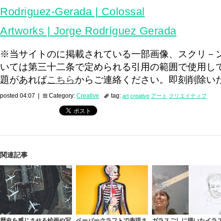
Rodriguez-Gerada | Colossal
Artworks | Jorge Rodríguez Gerada
※当サイトのに掲載されている一部画像、スクリ－
いては第三十二条で定められる引用の範囲で使用し
題があれば
こちら
からご連絡ください。即刻削除い
posted 04:07 |
Category:
Creative
tag:
art
creative
アート
クリエイティブ
関連記事
歴史を感じさせる絵画や写
ペーパークラフトで表現さ
ガラスごしに描いたイラ