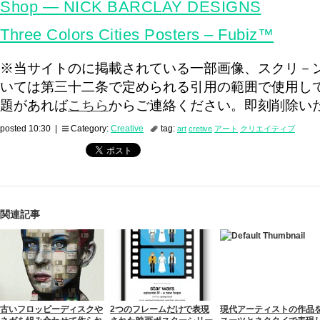
Shop — NICK BARCLAY DESIGNS
Three Colors Cities Posters – Fubiz™
※当サイトのに掲載されている一部画像、スクリ－
いては第三十二条で定められる引用の範囲で使用し
題があれば
こちら
からご連絡ください。即刻削除い
posted 10:30 |
Category:
Creative
tag:
art
cretive
アート
クリエイティブ
関連記事
古いフロッピーディスクや
2つのフレームだけで表現
現代アーティストの作品