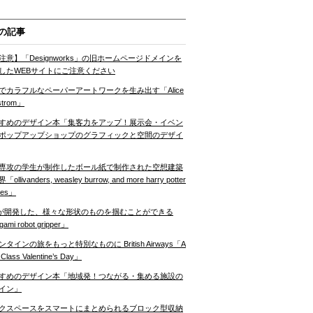
の記事
注意】「Designworks」の旧ホームページドメインを
したWEBサイトにご注意ください
でカラフルなペーパーアートワークを生み出す「Alice
strom」
すめのデザイン本「集客力をアップ！展示会・イベン
ポップアップショップのグラフィックと空間のデザイ
専攻の学生が制作したボール紙で制作された空想建築
ollivanders, weasley burrow, and more harry potter
nes」
Tが開発した、様々な形状のものを掴むことができる
gami robot gripper」
ンタインの旅をもっと特別なものに British Airways「A
t Class Valentine’s Day」
すめのデザイン本「地域発！つながる・集める施設の
イン」
クスペースをスマートにまとめられるブロック型収納