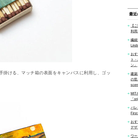
最近
【ご
利用
繊細
Lind
おす
ト・
ン」
dai氏手掛ける、マッチ箱の表面をキャンバスに利用し、ゴッ
建築
の世界「
sce
MI
「ori
バレ
Firs
おす
デザ
ワー