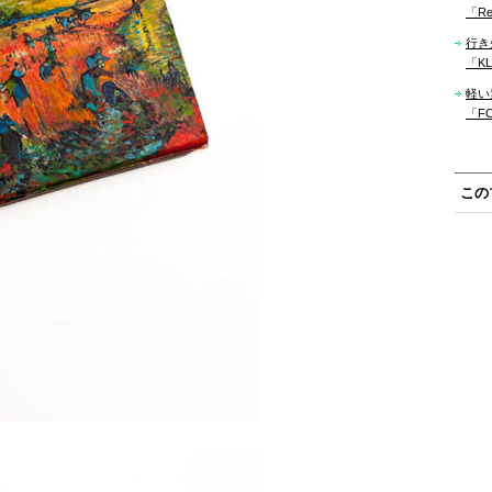
「Re
行き
「KLM
軽い
「F
この