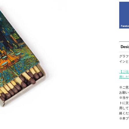
Des
グラフ
インと
【ご注
用した
※ご意
お願い
※当サ
トに文
用して
絡くだ
※本ブ