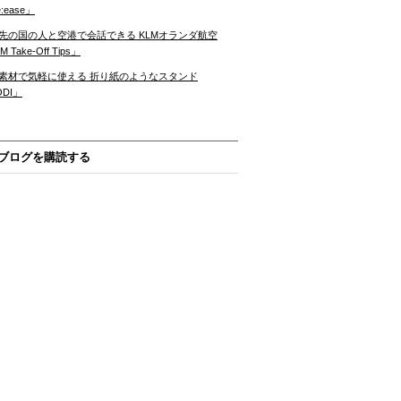
:ease」
先の国の人と空港で会話できる KLMオランダ航空
 Take-Off Tips」
素材で気軽に使える 折り紙のようなスタンド
ODI」
ブログを購読する