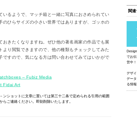
関連
ているようで、マッチ箱と一緒に写真におさめられてい
手のひらサイズの小さい世界ではありますが、ゴッホの
。
ておきたくなりますね。ぜひ他の著名画家の作品でも展
トより閲覧できますので、他の種類もチェックしてみた
Des
子ですので、気になる方は問い合わせてみてはいかがで
でお伝
営中！
デザイ
atchboxes – Fubiz Media
データ
Fidai Art
る情報
－ンショットに文章に置いては第三十二条で定められる引用の範囲
からご連絡ください。即刻削除いたします。