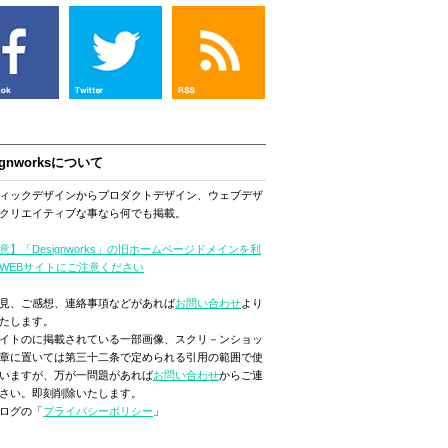
ignworksについて
ィックデザインからプロダクトデザイン、ウェブデザ
クリエイティブな事なら何でも掲載。
意】「Designworks」の旧ホームページドメインを利
WEBサイトにご注意ください
見、ご感想、連絡事項などがあれば
お問い合わせ
より
たします。
イトのに掲載されている一部画像、スクリ－ンショッ
章に置いては第三十二条で定められる引用の範囲で使
いますが、万が一問題があれば
お問い合わせ
からご連
さい。即刻削除いたします。
ログの「
プライバシーポリシー
」