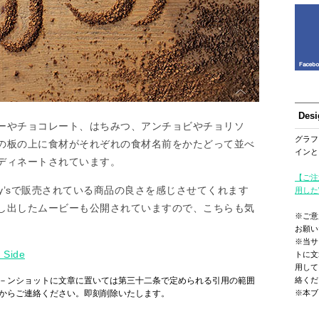
Des
ーやチョコレート、はちみつ、アンチョビやチョリソ
グラフ
の板の上に食材がそれぞれの食材名前をかたどって並べ
インと
ディネートされています。
【ご注
ury’sで販売されている商品の良さを感じさせてくれます
用した
し出したムービーも公開されていますので、こちらも気
※ご意
お願い
※当サ
 Side
トに文
用して
－ンショットに文章に置いては第三十二条で定められる引用の範囲
絡くだ
からご連絡ください。即刻削除いたします。
※本ブ