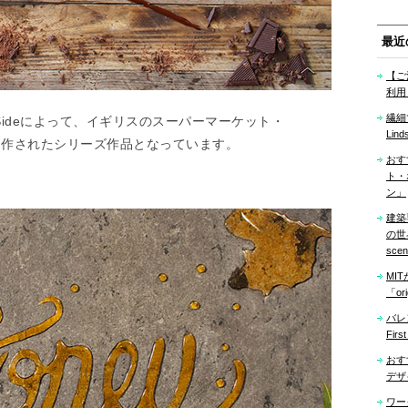
最近
【ご
利用
繊細
 Sideによって、イギリスのスーパーマーケット・
Lind
めに制作されたシリーズ作品となっています。
おす
ト・
ン」
建築
の世界「
sce
MI
「ori
バレ
Firs
おす
デザ
ワー