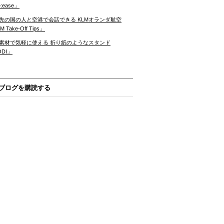
:ease」
先の国の人と空港で会話できる KLMオランダ航空
 Take-Off Tips」
素材で気軽に使える 折り紙のようなスタンド
ODI」
ブログを購読する