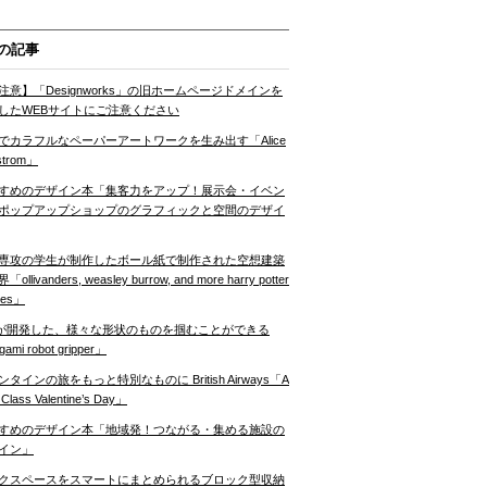
の記事
注意】「Designworks」の旧ホームページドメインを
したWEBサイトにご注意ください
でカラフルなペーパーアートワークを生み出す「Alice
strom」
すめのデザイン本「集客力をアップ！展示会・イベン
ポップアップショップのグラフィックと空間のデザイ
専攻の学生が制作したボール紙で制作された空想建築
ollivanders, weasley burrow, and more harry potter
nes」
Tが開発した、様々な形状のものを掴むことができる
gami robot gripper」
ンタインの旅をもっと特別なものに British Airways「A
t Class Valentine’s Day」
すめのデザイン本「地域発！つながる・集める施設の
イン」
クスペースをスマートにまとめられるブロック型収納