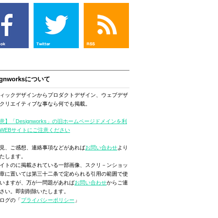
ignworksについて
ィックデザインからプロダクトデザイン、ウェブデザ
クリエイティブな事なら何でも掲載。
意】「Designworks」の旧ホームページドメインを利
WEBサイトにご注意ください
見、ご感想、連絡事項などがあれば
お問い合わせ
より
たします。
イトのに掲載されている一部画像、スクリ－ンショッ
章に置いては第三十二条で定められる引用の範囲で使
いますが、万が一問題があれば
お問い合わせ
からご連
さい。即刻削除いたします。
ログの「
プライバシーポリシー
」