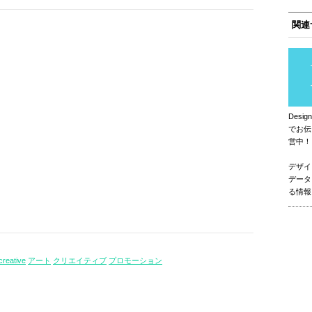
関連
Des
でお伝
営中！
デザイ
データ
る情報
creative
アート
クリエイティブ
プロモーション