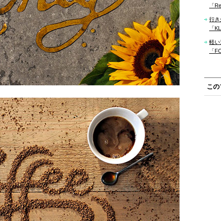
「Re
行き
「KLM
軽い
「F
この