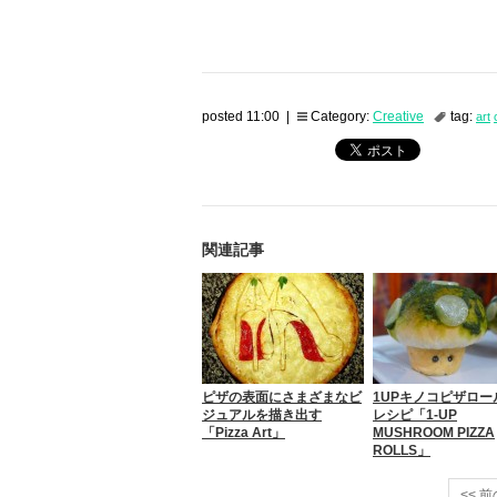
posted 11:00 |
Category:
Creative
tag:
art
関連記事
ピザの表面にさまざまなビ
1UPキノコピザロー
ジュアルを描き出す
レシピ「1-UP
「Pizza Art」
MUSHROOM PIZZA
ROLLS」
<< 