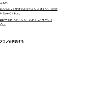
:ease」
先の国の人と空港で会話できる KLMオランダ航空
 Take-Off Tips」
素材で気軽に使える 折り紙のようなスタンド
ODI」
ブログを購読する