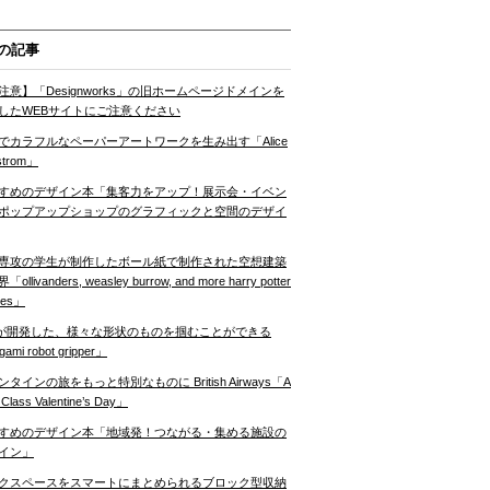
の記事
注意】「Designworks」の旧ホームページドメインを
したWEBサイトにご注意ください
でカラフルなペーパーアートワークを生み出す「Alice
strom」
すめのデザイン本「集客力をアップ！展示会・イベン
ポップアップショップのグラフィックと空間のデザイ
専攻の学生が制作したボール紙で制作された空想建築
ollivanders, weasley burrow, and more harry potter
nes」
Tが開発した、様々な形状のものを掴むことができる
gami robot gripper」
ンタインの旅をもっと特別なものに British Airways「A
t Class Valentine’s Day」
すめのデザイン本「地域発！つながる・集める施設の
イン」
クスペースをスマートにまとめられるブロック型収納