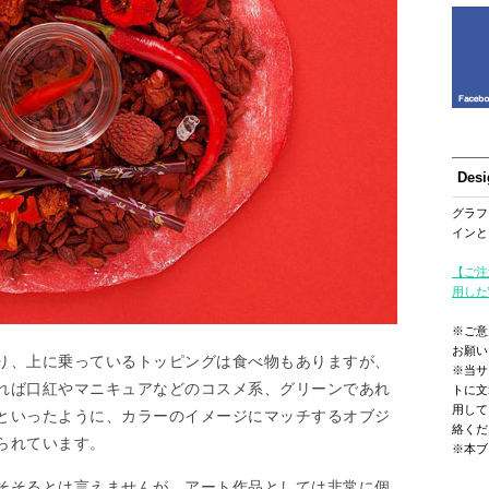
Des
グラフ
インと
【ご注
用した
※ご意
お願い
り、上に乗っているトッピングは食べ物もありますが、
※当サ
れば口紅やマニキュアなどのコスメ系、グリーンであれ
トに文
用して
といったように、カラーのイメージにマッチするオブジ
絡くだ
られています。
※本ブ
そそるとは言えませんが、アート作品としては非常に個