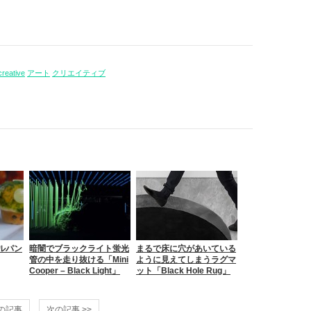
creative
アート
クリエイティブ
ルパン
暗闇でブラックライト蛍光
まるで床に穴があいている
管の中を走り抜ける「Mini
ように見えてしまうラグマ
Cooper – Black Light」
ット「Black Hole Rug」
前の記事
次の記事 >>