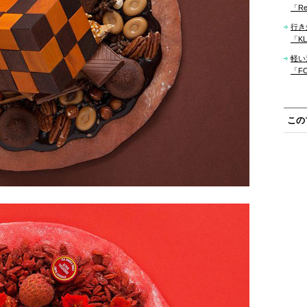
「Re
行き
「KLM
軽い
「F
この