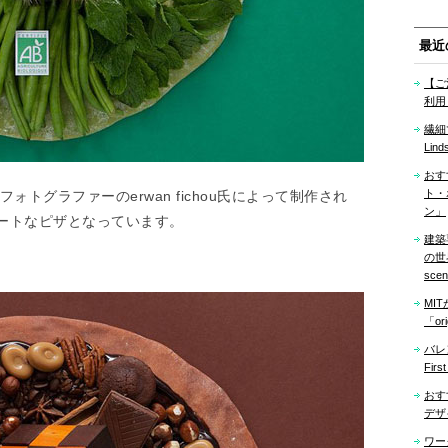
最近
【ご
利用
繊細
Lind
おす
ト・
と、フォトグラファーのerwan fichou氏によって制作され
ン」
ートなピザとなっています。
建築
の世界「
sce
MI
「ori
バレ
Firs
おす
デザ
ワー