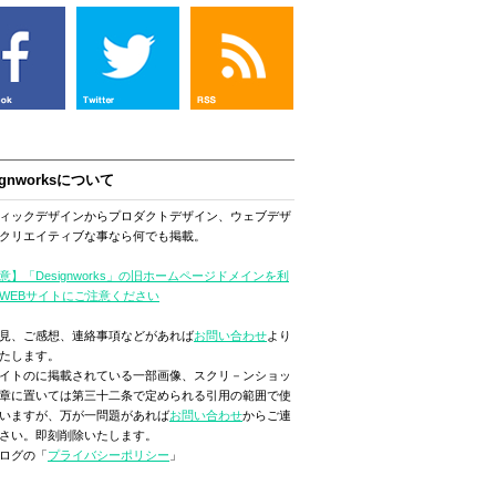
ignworksについて
ィックデザインからプロダクトデザイン、ウェブデザ
クリエイティブな事なら何でも掲載。
意】「Designworks」の旧ホームページドメインを利
WEBサイトにご注意ください
見、ご感想、連絡事項などがあれば
お問い合わせ
より
たします。
イトのに掲載されている一部画像、スクリ－ンショッ
章に置いては第三十二条で定められる引用の範囲で使
いますが、万が一問題があれば
お問い合わせ
からご連
さい。即刻削除いたします。
ログの「
プライバシーポリシー
」