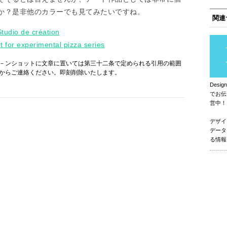
か？是非他のカラーでも見てみたいですね。
関連
Studio de création
rt for experimental pizza series
－ンショットに文章に置いては第三十二条で定められる引用の範囲
からご連絡ください。即刻削除いたします。
Des
でお伝
営中！
デザイ
データ
る情報