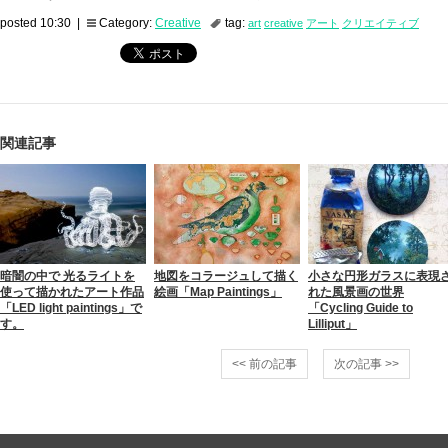
posted 10:30 |
Category:
Creative
tag:
art
creative
アート
クリエイティブ
関連記事
暗闇の中で 光るライトを
地図をコラージュして描く
小さな円形ガラスに表現
使って描かれたアート作品
絵画「Map Paintings」
れた風景画の世界
「LED light paintings」で
「Cycling Guide to
す。
Lilliput」
<< 前の記事
次の記事 >>