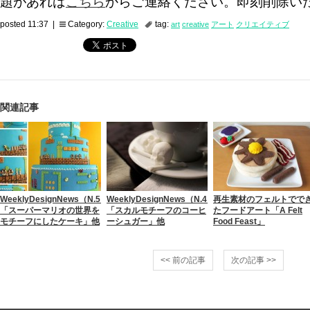
題があれば
こちら
からご連絡ください。即刻削除い
posted 11:37 |
Category:
Creative
tag:
art
creative
アート
クリエイティブ
関連記事
WeeklyDesignNews（N.5）
WeeklyDesignNews（N.4）
再生素材のフェルトでで
「スーパーマリオの世界を
「スカルモチーフのコーヒ
たフードアート「A Felt
モチーフにしたケーキ」他
ーシュガー」他
Food Feast」
<< 前の記事
次の記事 >>