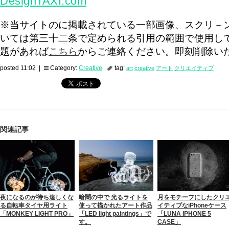
DesignTAXI.com
※当サイトのに掲載されている一部画像、スクリ－
いては第三十二条で定められる引用の範囲で使用し
題があれば
こちら
からご連絡ください。即刻削除い
posted 11:02 |
Category:
Creative
tag:
art
creative
アート
クリエイティブ
関連記事
夜になるのが待ち遠しくな
暗闇の中で 光るライトを
月をモチーフにしたクリ
る自転車タイヤ用ライト
使って描かれたアート作品
イティブなiPhoneケース
「MONKEY LIGHT PRO」
「LED light paintings」で
「LUNA IPHONE 5
す。
CASE」