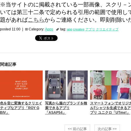
※当サイトのに掲載されている一部画像、スクリ－
いては第三十二条で定められる引用の範囲で使用し
題があれば
こちら
からご連絡ください。即刻削除い
posted 11:00 |
Category:
Apps
tag:
app
creative
アプリ
クリエイティブ
関連記事
色を音に変換するクリエイ
写真から服のブランドを検
スマートフォンでオリジ
ティブなアプリ「ROY G
索できるアプリ
ルTシャツを生成できるア
BIV」
「ASAP54」
プリ ユニクロ「UTme!」
<< 前の記事
次の記事 >>